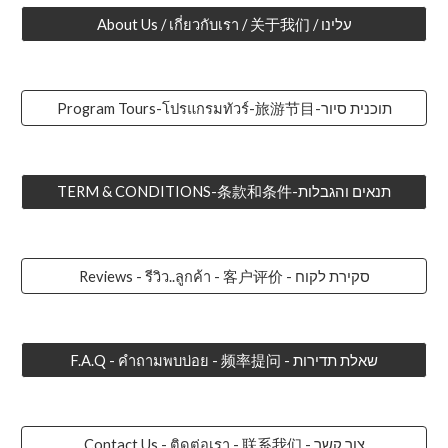
About Us / เกี่ยวกับเรา / 关于我们 / עלינו
Program Tours-โปรแกรมทัวร์-旅游节目-תוכנית סיור
TERM & CONDITIONS-条款和条件-תנאים והגבלות
Reviews - รีวิว..ลูกค้า - 客户评价 - סקירת לקוח
F.A.Q - คำถามพบบ่อย - 频率提问 - שאלת תדירות
Contact Us - ติดต่อเรา - 联系我们 - צור קשר